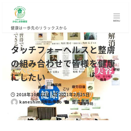
MENU
健康は一歩先のリラックスから
タッチフォーヘルスと整膚
の組み合わせで皆様を健康
にしたい
2018年10月11日
2021年2月25日
投稿日
更新日
カテゴリー
kaneshimajokendo
整膚書斎
著
者