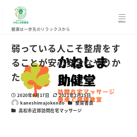
MENU
健康は一歩先のリラックスから
弱っている人こそ整膚をす
ることが安心安全なやりか
た
2020年9月17日
2021年2月25日
投稿日
更新日
カテゴリー
kaneshimajokendo
整膚書斎
著
カテゴリー
高松市近郊訪問在宅マッサージ
者