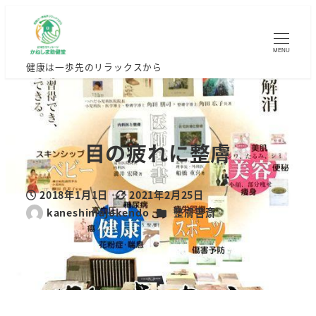
MENU
健康は一歩先のリラックスから
目の疲れに整膚
2018年1月1日
2021年2月25日
投稿日
更新日
カテゴリー
kaneshimajokendo
整膚書斎
著
者