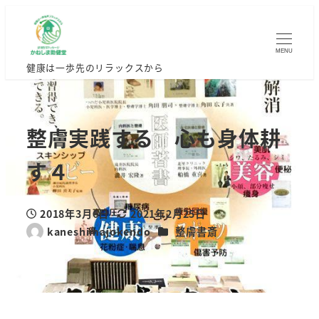
MENU
健康は一歩先のリラックスから
整膚実践する 心も身体耕
す４
2018年3月6日
2021年2月25日
投稿日
更新日
カテゴリー
kaneshimajokendo
整膚書斎
著
者