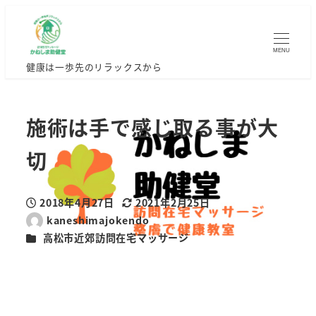
MENU
健康は一歩先のリラックスから
施術は手で感じ取る事が大
切
2018年4月27日
2021年2月25日
投稿日
更新日
kaneshimajokendo
著
カテゴリー
高松市近郊訪問在宅マッサージ
者