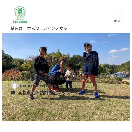
MENU
健康は一歩先のリラックスから
人が集まる喜び
2019年8月19日
2021年2月25日
投稿日
更新日
kaneshimajokendo
著
カテゴリー
高松市近郊訪問在宅マッサージ
者