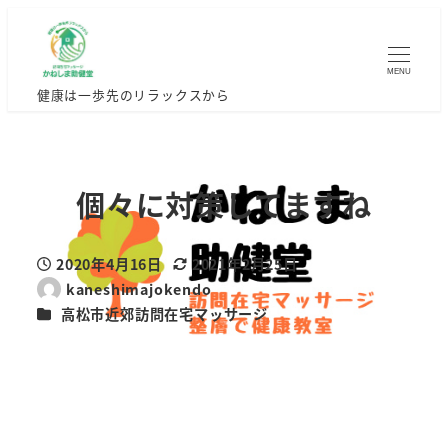
MENU
健康は一歩先のリラックスから
個々に対策してますね
2020年4月16日
2021年2月25日
投稿日
更新日
kaneshimajokendo
著
カテゴリー
高松市近郊訪問在宅マッサージ
者