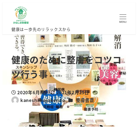
MENU
健康は一歩先のリラックスから
健康のために整膚をコツコ
ツ行う事
2020年6月3日
2021年2月25日
投稿日
更新日
カテゴリー
kaneshimajokendo
整膚書斎
著
者