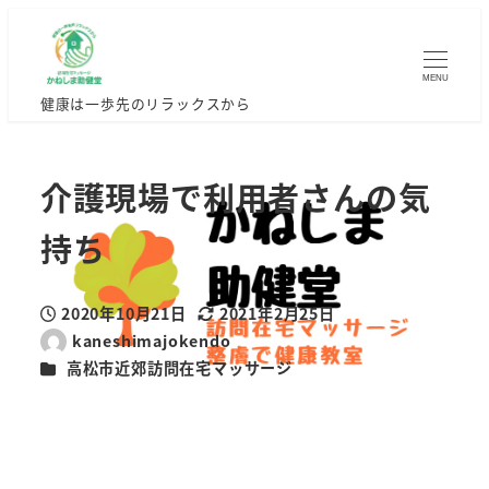
MENU
健康は一歩先のリラックスから
介護現場で利用者さんの気
持ち
2020年10月21日
2021年2月25日
投稿日
更新日
kaneshimajokendo
著
カテゴリー
高松市近郊訪問在宅マッサージ
者